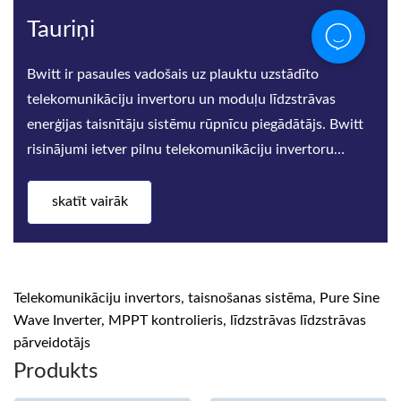
Tauriņi
Bwitt ir pasaules vadošais uz plauktu uzstādīto
telekomunikāciju invertoru un moduļu līdzstrāvas
enerģijas taisnītāju sistēmu rūpnīcu piegādātājs. Bwitt
risinājumi ietver pilnu telekomunikāciju invertoru
sēriju, augstas
skatīt vairāk
Telekomunikāciju invertors, taisnošanas sistēma, Pure Sine
Wave Inverter, MPPT kontrolieris, līdzstrāvas līdzstrāvas
pārveidotājs
Produkts