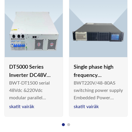
DT5000 Series
Single phase high
Inverter DC48V
frequency
BWT-DT1500 serial
BWT220V/48-80AS
AC110V solar
BWT220V/48-80AS
48Vdc &220Vdc
switching power supply
switching power
modular parallel
Embedded Power
supply
connection inverter is
System is widely
skatīt vairāk
skatīt vairāk
an inversion device that
deployed in the
converts 48V
Telecom/Industrial
dc/220Vdc power
environment today, a