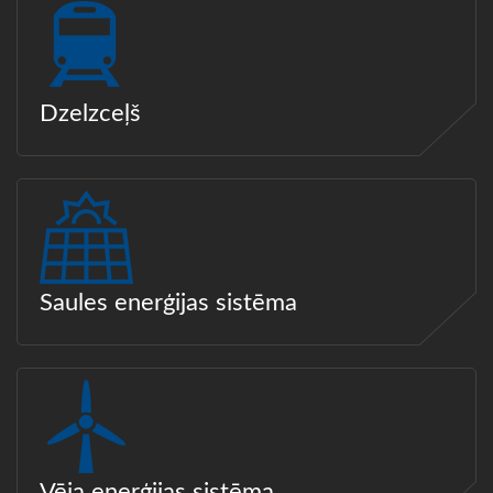
Dzelzceļš
Saules enerģijas sistēma
Vēja enerģijas sistēma