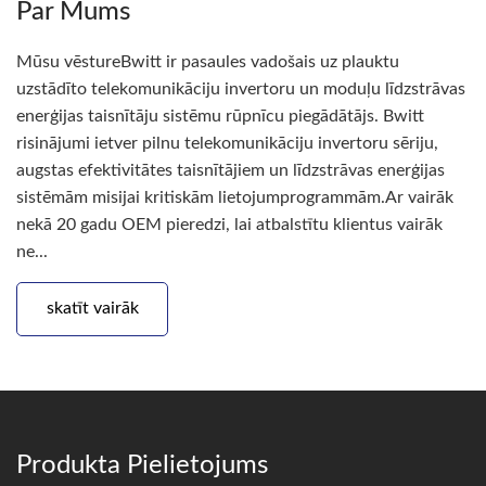
Par Mums
Mūsu vēstureBwitt ir pasaules vadošais uz plauktu
uzstādīto telekomunikāciju invertoru un moduļu līdzstrāvas
enerģijas taisnītāju sistēmu rūpnīcu piegādātājs. Bwitt
risinājumi ietver pilnu telekomunikāciju invertoru sēriju,
augstas efektivitātes taisnītājiem un līdzstrāvas enerģijas
sistēmām misijai kritiskām lietojumprogrammām.Ar vairāk
nekā 20 gadu OEM pieredzi, lai atbalstītu klientus vairāk
ne...
skatīt vairāk
Produkta Pielietojums