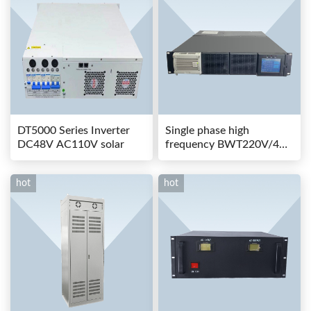
DT5000 Series Inverter
Single phase high
DC48V AC110V solar
frequency BWT220V/48-
80AS switching power
hot
hot