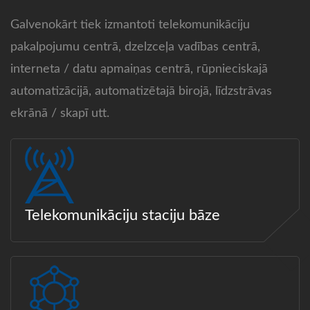
Galvenokārt tiek izmantoti telekomunikāciju
pakalpojumu centrā, dzelzceļa vadības centrā,
interneta / datu apmaiņas centrā, rūpnieciskajā
automatizācijā, automatizētajā birojā, līdzstrāvas
ekrānā / skapī utt.
Telekomunikāciju staciju bāze