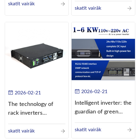
skatīt vairāk
current (DC) into
skatīt vairāk
alternating current
(AC).
2026-02-21
2026-02-21
Intelligent inverter: the
The technology of
guardian of green
rack inverters
energy
continues to improve,
skatīt vairāk
such as the use of
skatīt vairāk
three-CPU control