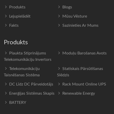
Produkts
Blogs
Lejupielādēt
Mūsu Vēsture
Fakts
Sazinieties Ar Mums
Produkts
Plaukta Stiprinājums
Moduļu Barošanas Avots
Telekomunikāciju Invertors
Telekomunikāciju
Statiskais Pārsūtīšanas
Taisnēšanas Sistēma
Slēdzis
DC Līdz DC Pārveidotājs
Rack Mount Online UPS
Enerģijas Sistēmas Skapis
Renewable Energy
BATTERY