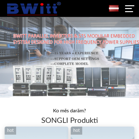
Ko mēs darām?
SONGLI Produkti
hot
hot