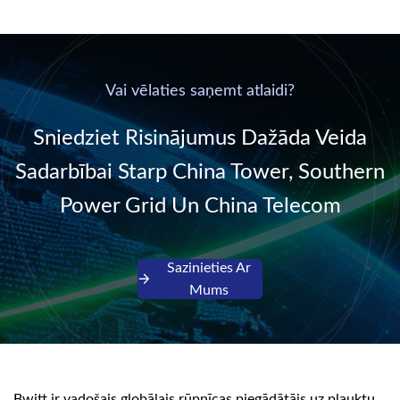
supplied by
new generation “Green
communication DC
& Energy Saving”
power supply into
system,
220V/50Hz sinusoidal
Vai vēlaties saņemt atlaidi?
AC power. It is
designed with complete
Sniedziet Risinājumus Dažāda Veida
isolati...
Sadarbībai Starp China Tower, Southern
Power Grid Un China Telecom
Sazinieties Ar
Mums
Bwitt ir vadošais globālais rūpnīcas piegādātājs uz plauktu