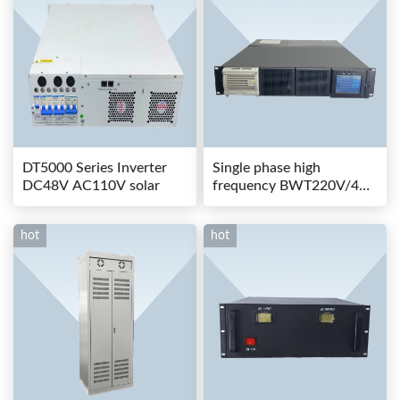
DT5000 Series Inverter
Single phase high
DC48V AC110V solar
frequency BWT220V/48-
80AS switching power
hot
hot