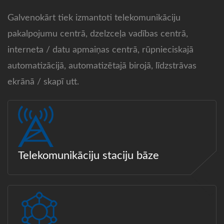
Galvenokārt tiek izmantoti telekomunikāciju
pakalpojumu centrā, dzelzceļa vadības centrā,
interneta / datu apmaiņas centrā, rūpnieciskajā
automatizācijā, automatizētajā birojā, līdzstrāvas
ekrānā / skapī utt.
Telekomunikāciju staciju bāze