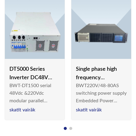
DT5000 Series
Single phase high
Inverter DC48V
frequency
BWT-DT1500 serial
BWT220V/48-80AS
AC110V solar
BWT220V/48-80AS
48Vdc &220Vdc
switching power supply
switching power
modular parallel
Embedded Power
supply
connection inverter is
System is widely
skatīt vairāk
skatīt vairāk
an inversion device that
deployed in the
converts 48V
Telecom/Industrial
dc/220Vdc power
environment today, a