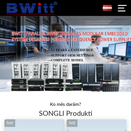
Ko mēs darām?
SONGLI Produkti
hot
hot