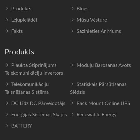
Produkts
Blogs
Lejupielādēt
Mūsu Vēsture
Fakts
Sazinieties Ar Mums
Produkts
Plaukta Stiprinājums
Moduļu Barošanas Avots
Telekomunikāciju Invertors
Telekomunikāciju
Statiskais Pārsūtīšanas
Taisnēšanas Sistēma
Slēdzis
DC Līdz DC Pārveidotājs
Rack Mount Online UPS
Enerģijas Sistēmas Skapis
Renewable Energy
BATTERY