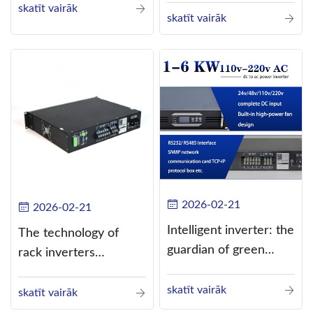
skatīt vairāk
current (DC) into
skatīt vairāk
alternating current
(AC).
2026-02-21
2026-02-21
Intelligent inverter: the
The technology of
guardian of green
rack inverters
energy
continues to improve,
skatīt vairāk
such as the use of
skatīt vairāk
three-CPU control