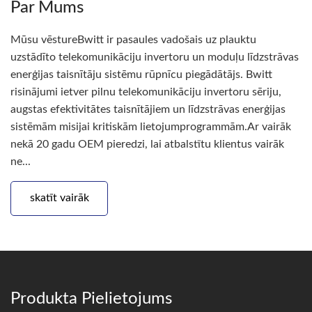
Par Mums
Mūsu vēstureBwitt ir pasaules vadošais uz plauktu
uzstādīto telekomunikāciju invertoru un moduļu līdzstrāvas
enerģijas taisnītāju sistēmu rūpnīcu piegādātājs. Bwitt
risinājumi ietver pilnu telekomunikāciju invertoru sēriju,
augstas efektivitātes taisnītājiem un līdzstrāvas enerģijas
sistēmām misijai kritiskām lietojumprogrammām.Ar vairāk
nekā 20 gadu OEM pieredzi, lai atbalstītu klientus vairāk
ne...
skatīt vairāk
Produkta Pielietojums