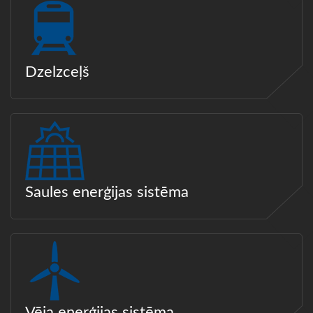
Dzelzceļš
Saules enerģijas sistēma
Vēja enerģijas sistēma