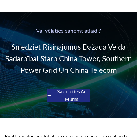
supplied by
new generation “Green
communication DC
& Energy Saving”
power supply into
system,
220V/50Hz sinusoidal
Vai vēlaties saņemt atlaidi?
AC power. It is
designed with complete
Sniedziet Risinājumus Dažāda Veida
isolati...
Sadarbībai Starp China Tower, Southern
Power Grid Un China Telecom
Sazinieties Ar
Mums
Bwitt ir vadošais globālais rūpnīcas piegādātājs uz plauktu