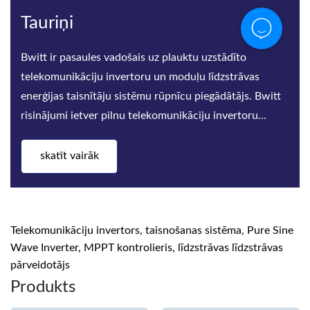
Tauriņi
Bwitt ir pasaules vadošais uz plauktu uzstādīto
telekomunikāciju invertoru un moduļu līdzstrāvas
enerģijas taisnītāju sistēmu rūpnīcu piegādātājs. Bwitt
risinājumi ietver pilnu telekomunikāciju invertoru
sēriju, augstas
skatīt vairāk
Telekomunikāciju invertors, taisnošanas sistēma, Pure Sine
Wave Inverter, MPPT kontrolieris, līdzstrāvas līdzstrāvas
pārveidotājs
Produkts