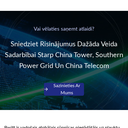
supplied by
new generation “Green
communication DC
& Energy Saving”
power supply into
system,
220V/50Hz sinusoidal
Vai vēlaties saņemt atlaidi?
AC power. It is
designed with complete
Sniedziet Risinājumus Dažāda Veida
isolati...
Sadarbībai Starp China Tower, Southern
Power Grid Un China Telecom
Sazinieties Ar
Mums
Bwitt ir vadošais globālais rūpnīcas piegādātājs uz plauktu