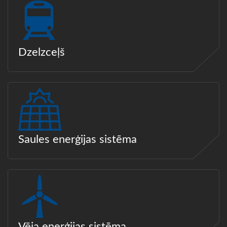
Dzelzceļš
Saules enerģijas sistēma
Vēja enerģijas sistēma