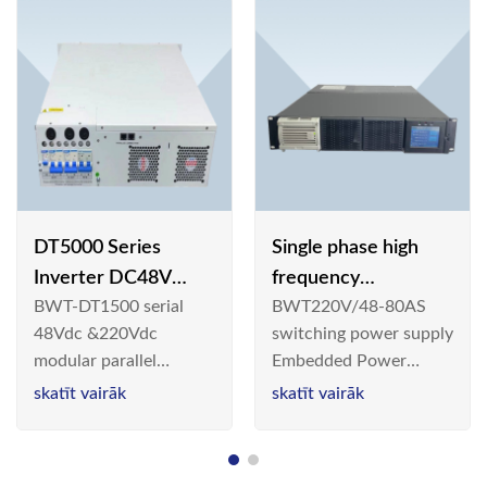
DT5000 Series
Single phase high
Inverter DC48V
frequency
BWT-DT1500 serial
BWT220V/48-80AS
AC110V solar
BWT220V/48-80AS
48Vdc &220Vdc
switching power supply
switching power
modular parallel
Embedded Power
supply
connection inverter is
System is widely
skatīt vairāk
skatīt vairāk
an inversion device that
deployed in the
converts 48V
Telecom/Industrial
dc/220Vdc power
environment today, a