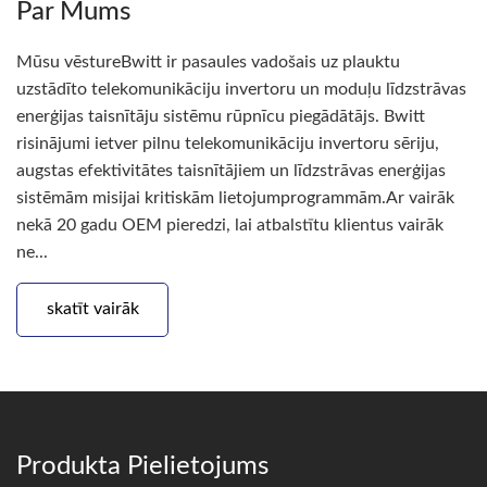
Par Mums
Mūsu vēstureBwitt ir pasaules vadošais uz plauktu
uzstādīto telekomunikāciju invertoru un moduļu līdzstrāvas
enerģijas taisnītāju sistēmu rūpnīcu piegādātājs. Bwitt
risinājumi ietver pilnu telekomunikāciju invertoru sēriju,
augstas efektivitātes taisnītājiem un līdzstrāvas enerģijas
sistēmām misijai kritiskām lietojumprogrammām.Ar vairāk
nekā 20 gadu OEM pieredzi, lai atbalstītu klientus vairāk
ne...
skatīt vairāk
Produkta Pielietojums