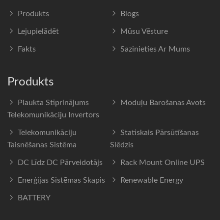
Produkts
Blogs
Lejupielādēt
Mūsu Vēsture
Fakts
Sazinieties Ar Mums
Produkts
Plaukta Stiprinājums
Moduļu Barošanas Avots
Telekomunikāciju Invertors
Telekomunikāciju
Statiskais Pārsūtīšanas
Taisnēšanas Sistēma
Slēdzis
DC Līdz DC Pārveidotājs
Rack Mount Online UPS
Enerģijas Sistēmas Skapis
Renewable Energy
BATTERY