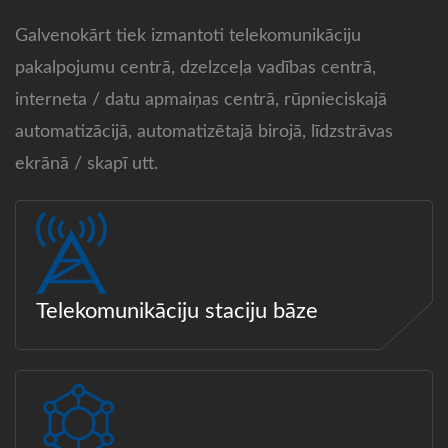
Galvenokārt tiek izmantoti telekomunikāciju
pakalpojumu centrā, dzelzceļa vadības centrā,
interneta / datu apmaiņas centrā, rūpnieciskajā
automatizācijā, automatizētajā birojā, līdzstrāvas
ekrānā / skapī utt.
Telekomunikāciju staciju bāze