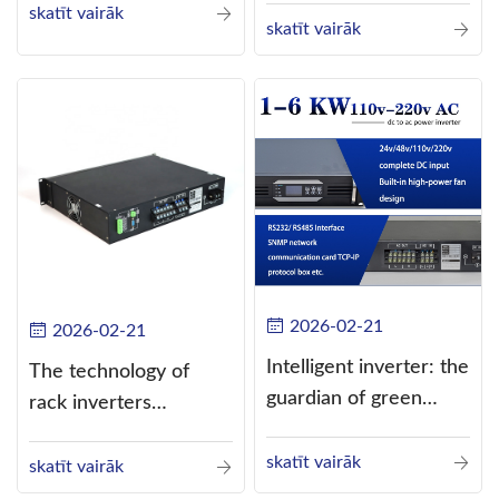
skatīt vairāk
current (DC) into
skatīt vairāk
alternating current
(AC).
2026-02-21
2026-02-21
Intelligent inverter: the
The technology of
guardian of green
rack inverters
energy
continues to improve,
skatīt vairāk
such as the use of
skatīt vairāk
three-CPU control