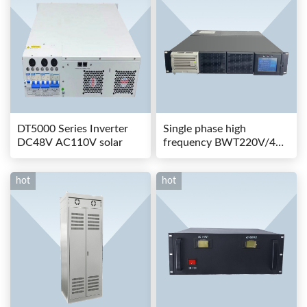
DT5000 Series Inverter
Single phase high
DC48V AC110V solar
frequency BWT220V/48-
80AS switching power
hot
hot