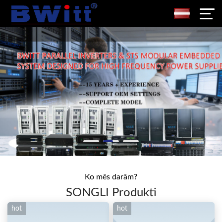
Ko mēs darām?
SONGLI Produkti
hot
hot