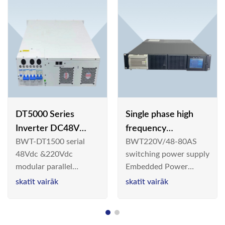
DT5000 Series
Single phase high
Inverter DC48V
frequency
BWT-DT1500 serial
BWT220V/48-80AS
AC110V solar
BWT220V/48-80AS
48Vdc &220Vdc
switching power supply
switching power
modular parallel
Embedded Power
supply
connection inverter is
System is widely
skatīt vairāk
skatīt vairāk
an inversion device that
deployed in the
converts 48V
Telecom/Industrial
dc/220Vdc power
environment today, a