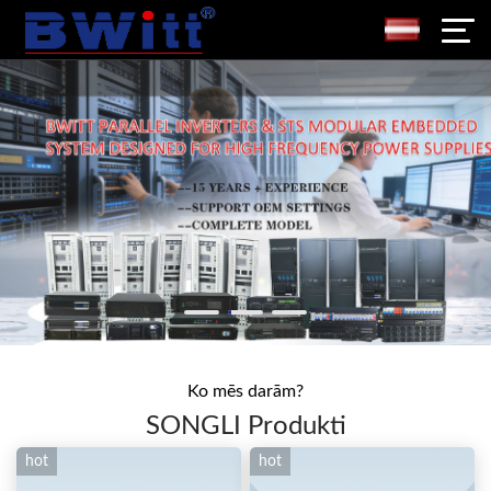
Ko mēs darām?
SONGLI Produkti
hot
hot