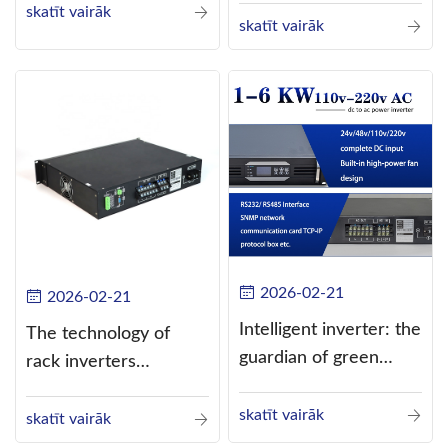
skatīt vairāk
current (DC) into
skatīt vairāk
alternating current
(AC).
2026-02-21
2026-02-21
Intelligent inverter: the
The technology of
guardian of green
rack inverters
energy
continues to improve,
skatīt vairāk
such as the use of
skatīt vairāk
three-CPU control