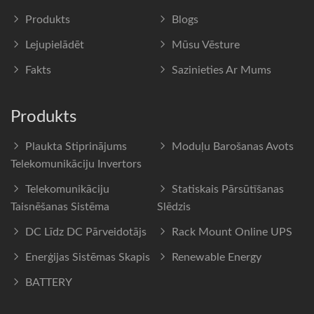
Produkts
Blogs
Lejupielādēt
Mūsu Vēsture
Fakts
Sazinieties Ar Mums
Produkts
Plaukta Stiprinājums
Moduļu Barošanas Avots
Telekomunikāciju Invertors
Telekomunikāciju
Statiskais Pārsūtīšanas
Taisnēšanas Sistēma
Slēdzis
DC Līdz DC Pārveidotājs
Rack Mount Online UPS
Enerģijas Sistēmas Skapis
Renewable Energy
BATTERY