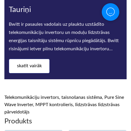
Tauriņi
Bwitt ir pasaules vadošais uz plauktu uzstādīto
telekomunikāciju invertoru un moduļu līdzstrāvas
enerģijas taisnītāju sistēmu rūpnīcu piegādātājs. Bwitt
risinājumi ietver pilnu telekomunikāciju invertoru
sēriju, augstas
skatīt vairāk
Telekomunikāciju invertors, taisnošanas sistēma, Pure Sine
Wave Inverter, MPPT kontrolieris, līdzstrāvas līdzstrāvas
pārveidotājs
Produkts