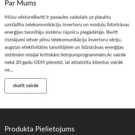
Par Mums
Mūsu vēstureBwitt ir pasaules vadošais uz plauktu
uzstādīto telekomunikāciju invertoru un moduļu līdzstrāvas
enerģijas taisnītāju sistēmu rūpnīcu piegādātājs. Bwitt
risinājumi ietver pilnu telekomunikāciju invertoru sēriju,
augstas efektivitātes taisnītājiem un līdzstrāvas enerģijas
sistēmām misijai kritiskām lietojumprogrammām.Ar vairāk
nekā 20 gadu OEM pieredzi, lai atbalstītu klientus vairāk
ne...
skatīt vairāk
Produkta Pielietojums