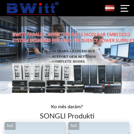
Ko mēs darām?
SONGLI Produkti
hot
hot