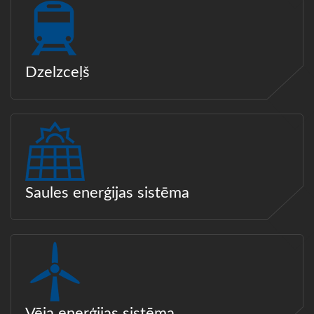
Dzelzceļš
Saules enerģijas sistēma
Vēja enerģijas sistēma