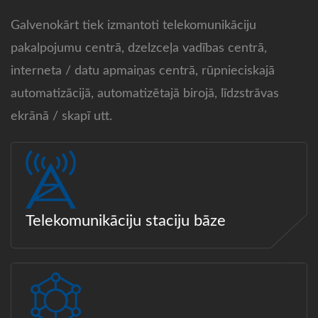
Galvenokārt tiek izmantoti telekomunikāciju
pakalpojumu centrā, dzelzceļa vadības centrā,
interneta / datu apmaiņas centrā, rūpnieciskajā
automatizācijā, automatizētajā birojā, līdzstrāvas
ekrānā / skapī utt.
Telekomunikāciju staciju bāze