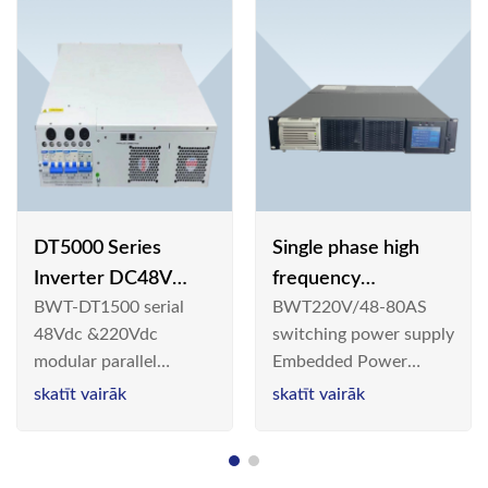
DT5000 Series
Single phase high
Inverter DC48V
frequency
BWT-DT1500 serial
BWT220V/48-80AS
AC110V solar
BWT220V/48-80AS
48Vdc &220Vdc
switching power supply
switching power
modular parallel
Embedded Power
supply
connection inverter is
System is widely
skatīt vairāk
skatīt vairāk
an inversion device that
deployed in the
converts 48V
Telecom/Industrial
dc/220Vdc power
environment today, a