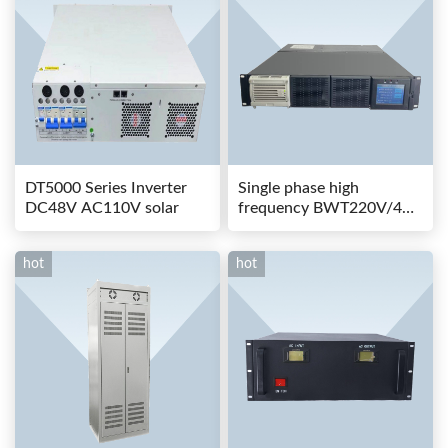
DT5000 Series Inverter
Single phase high
DC48V AC110V solar
frequency BWT220V/48-
80AS switching power
hot
hot