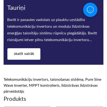
Tauriņi
Bwitt ir pasaules vadošais uz plauktu uzstādīto
telekomunikāciju invertoru un moduļu līdzstrāvas
enerģijas taisnītāju sistēmu rūpnīcu piegādātājs. Bwitt
risinājumi ietver pilnu telekomunikāciju invertoru
sēriju, augstas
skatīt vairāk
Telekomunikāciju invertors, taisnošanas sistēma, Pure Sine
Wave Inverter, MPPT kontrolieris, līdzstrāvas līdzstrāvas
pārveidotājs
Produkts