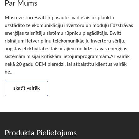
Par Mums
Mūsu vēstureBwitt ir pasaules vadošais uz plauktu
uzstādīto telekomunikāciju invertoru un moduļu līdzstrāvas
enerģijas taisnītāju sistēmu rūpnīcu piegādātājs. Bwitt
risinājumi ietver pilnu telekomunikāciju invertoru sēriju,
augstas efektivitātes taisnītājiem un līdzstrāvas enerģijas
sistēmām misijai kritiskām lietojumprogrammām.Ar vairāk
nekā 20 gadu OEM pieredzi, lai atbalstītu klientus vairāk
ne...
skatīt vairāk
Produkta Pielietojums