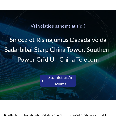
supplied by
new generation “Green
communication DC
& Energy Saving”
power supply into
system,
220V/50Hz sinusoidal
Vai vēlaties saņemt atlaidi?
AC power. It is
designed with complete
Sniedziet Risinājumus Dažāda Veida
isolati...
Sadarbībai Starp China Tower, Southern
Power Grid Un China Telecom
Sazinieties Ar
Mums
Bwitt ir vadošais globālais rūpnīcas piegādātājs uz plauktu