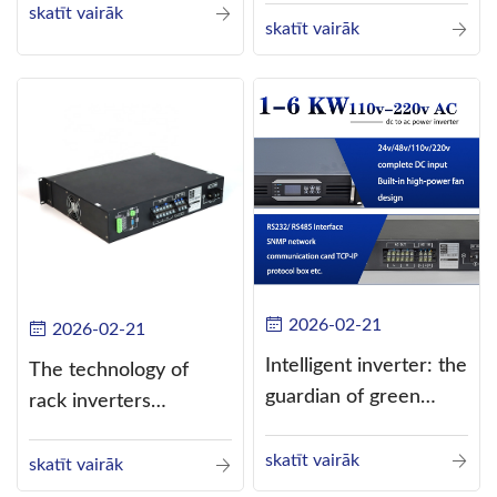
skatīt vairāk
current (DC) into
skatīt vairāk
alternating current
(AC).
2026-02-21
2026-02-21
Intelligent inverter: the
The technology of
guardian of green
rack inverters
energy
continues to improve,
skatīt vairāk
such as the use of
skatīt vairāk
three-CPU control