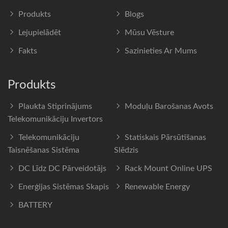
Produkts
Blogs
Lejupielādēt
Mūsu Vēsture
Fakts
Sazinieties Ar Mums
Produkts
Plaukta Stiprinājums
Moduļu Barošanas Avots
Telekomunikāciju Invertors
Telekomunikāciju
Statiskais Pārsūtīšanas
Taisnēšanas Sistēma
Slēdzis
DC Līdz DC Pārveidotājs
Rack Mount Online UPS
Enerģijas Sistēmas Skapis
Renewable Energy
BATTERY